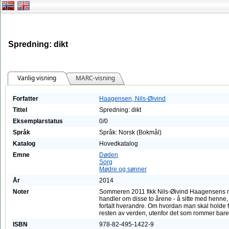
Spredning: dikt
Vanlig visning
MARC-visning
Forfatter
Haagensen, Nils-Øivind
Tittel
Spredning: dikt
Eksemplarstatus
0/0
Språk
Språk: Norsk (Bokmål)
Katalog
Hovedkatalog
Emne
Døden
Sorg
Mødre og sønner
År
2014
Noter
Sommeren 2011 fikk Nils-Øivind Haagensens m
handler om disse to årene - å sitte med henne,
fortalt hverandre. Om hvordan man skal holde 
resten av verden, utenfor det som rommer bare
ISBN
978-82-495-1422-9